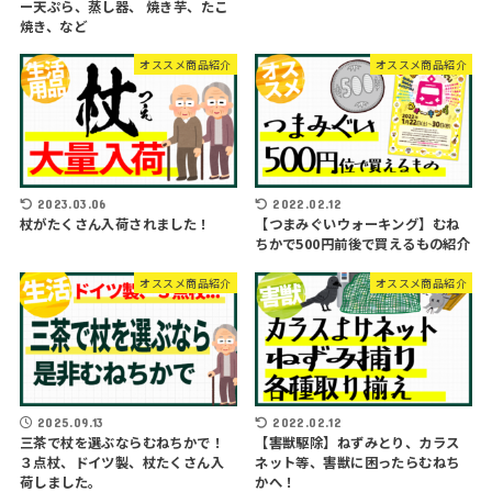
ー天ぷら、蒸し器、 焼き芋、たこ
焼き、など
オススメ商品紹介
オススメ商品紹介
2023.03.06
2022.02.12
杖がたくさん入荷されました！
【つまみぐいウォーキング】むね
ちかで500円前後で買えるもの紹介
オススメ商品紹介
オススメ商品紹介
2025.09.13
2022.02.12
三茶で杖を選ぶならむねちかで！
【害獣駆除】ねずみとり、カラス
３点杖、ドイツ製、杖たくさん入
ネット等、害獣に困ったらむねち
荷しました。
かへ！