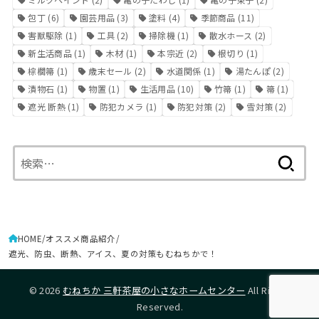
包丁
(6)
園芸用品
(3)
塗料
(4)
季節商品
(11)
害獣駆除
(1)
工具
(2)
掃除機
(1)
散水ホース
(2)
新生活商品
(1)
木材
(1)
本宗近
(2)
根切り
(1)
棕櫚箒
(1)
歳末セール
(2)
水道関係
(1)
湯たんぽ
(2)
漬物石
(1)
物置
(1)
生活用品
(10)
竹箒
(1)
箒
(1)
遮光 断熱
(1)
防犯カメラ
(1)
防犯対策
(2)
雪対策
(2)
検
索:
HOME
オススメ商品紹介
遮光、防虫、断熱、アイス、夏の対策もむねちかで！
© 2026
むねちか 三軒茶屋の小さなホームセンター
All Rights
Reserved.