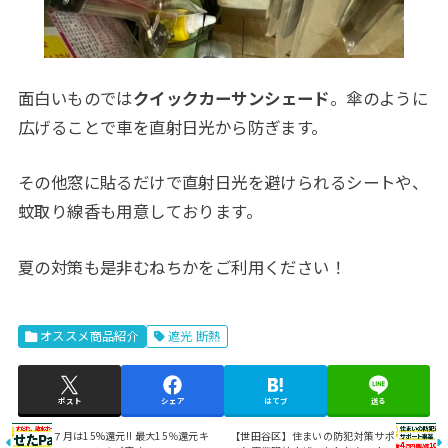
面白いものでは
クイックカーサンシェード
。傘のように
広げることで車を直射日光から防ぎます。
その他窓に貼るだけで直射日光を避けられるシートや、
蚊取り線香も用意しております。
夏の対策も是非むねちかをご利用ください！
オススメ商品紹介
遮光 断熱
ポスト
シェア
はてブ
送る
７月は15%還元!! 最大15％還元キ
【世田谷区】住まいの防犯対策サポ