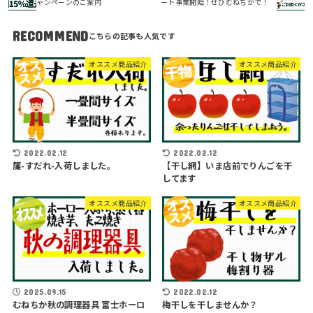
ャンペーンのご案内
ート事業開始！ぜひむねちかで！
RECOMMEND
オススメ商品紹介
オススメ商品紹介
2022.02.12
2022.02.12
簾-すだれ-入荷しました。
【干し網】いま店前でりんごを干
してます
オススメ商品紹介
オススメ商品紹介
2025.09.15
2022.02.12
むねちか秋の調理器具 富士ホーロ
梅干しを干しませんか？