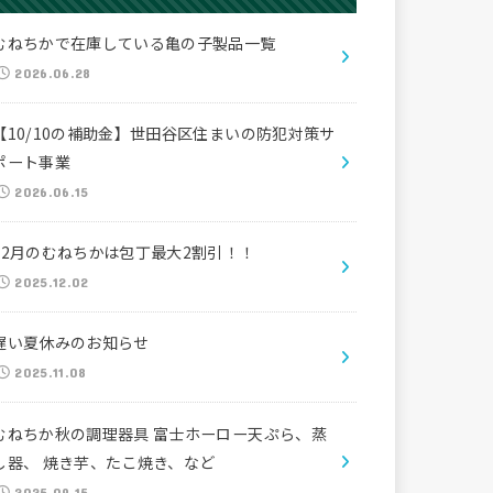
むねちかで在庫している亀の子製品一覧
2026.06.28
【10/10の補助金】世田谷区住まいの防犯対策サ
ポート事業
2026.06.15
12月のむねちかは包丁最大2割引！！
2025.12.02
遅い夏休みのお知らせ
2025.11.08
むねちか秋の調理器具 富士ホーロー天ぷら、蒸
し器、 焼き芋、たこ焼き、など
2025.09.15