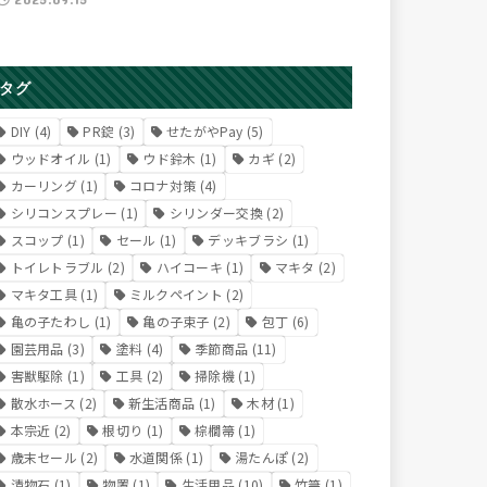
タグ
DIY
(4)
PR錠
(3)
せたがやPay
(5)
ウッドオイル
(1)
ウド鈴木
(1)
カギ
(2)
カーリング
(1)
コロナ対策
(4)
シリコンスプレー
(1)
シリンダー交換
(2)
スコップ
(1)
セール
(1)
デッキブラシ
(1)
トイレトラブル
(2)
ハイコーキ
(1)
マキタ
(2)
マキタ工具
(1)
ミルクペイント
(2)
亀の子たわし
(1)
亀の子束子
(2)
包丁
(6)
園芸用品
(3)
塗料
(4)
季節商品
(11)
害獣駆除
(1)
工具
(2)
掃除機
(1)
散水ホース
(2)
新生活商品
(1)
木材
(1)
本宗近
(2)
根切り
(1)
棕櫚箒
(1)
歳末セール
(2)
水道関係
(1)
湯たんぽ
(2)
漬物石
(1)
物置
(1)
生活用品
(10)
竹箒
(1)