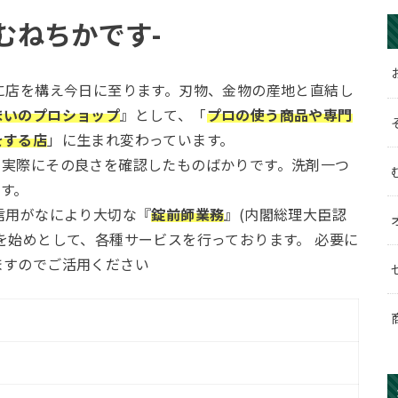
むねちかです-
に店を構え今日に至ります。刃物、金物の産地と直結し
まいのプロショップ
』として、「
プロの使う商品や専門
をする店
」に生まれ変わっています。
て実際にその良さを確認したものばかりです。洗剤一つ
す。
信用がなにより大切な『
錠前師業務
』(内閣総理大臣認
を始めとして、各種サービスを行っております。 必要に
ますのでご活用ください