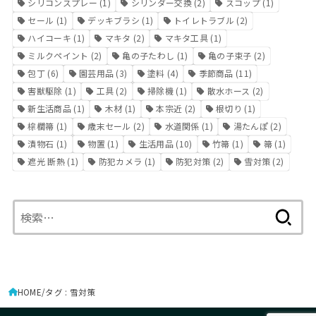
シリコンスプレー
(1)
シリンダー交換
(2)
スコップ
(1)
セール
(1)
デッキブラシ
(1)
トイレトラブル
(2)
ハイコーキ
(1)
マキタ
(2)
マキタ工具
(1)
ミルクペイント
(2)
亀の子たわし
(1)
亀の子束子
(2)
包丁
(6)
園芸用品
(3)
塗料
(4)
季節商品
(11)
害獣駆除
(1)
工具
(2)
掃除機
(1)
散水ホース
(2)
新生活商品
(1)
木材
(1)
本宗近
(2)
根切り
(1)
棕櫚箒
(1)
歳末セール
(2)
水道関係
(1)
湯たんぽ
(2)
漬物石
(1)
物置
(1)
生活用品
(10)
竹箒
(1)
箒
(1)
遮光 断熱
(1)
防犯カメラ
(1)
防犯対策
(2)
雪対策
(2)
検
索:
HOME
タグ : 雪対策