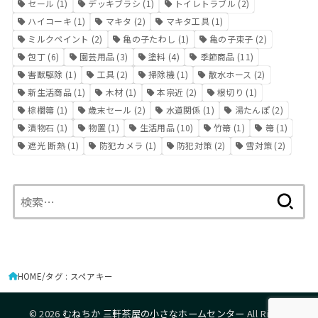
セール
(1)
デッキブラシ
(1)
トイレトラブル
(2)
ハイコーキ
(1)
マキタ
(2)
マキタ工具
(1)
ミルクペイント
(2)
亀の子たわし
(1)
亀の子束子
(2)
包丁
(6)
園芸用品
(3)
塗料
(4)
季節商品
(11)
害獣駆除
(1)
工具
(2)
掃除機
(1)
散水ホース
(2)
新生活商品
(1)
木材
(1)
本宗近
(2)
根切り
(1)
棕櫚箒
(1)
歳末セール
(2)
水道関係
(1)
湯たんぽ
(2)
漬物石
(1)
物置
(1)
生活用品
(10)
竹箒
(1)
箒
(1)
遮光 断熱
(1)
防犯カメラ
(1)
防犯対策
(2)
雪対策
(2)
検
索:
HOME
タグ : スペアキー
© 2026
むねちか 三軒茶屋の小さなホームセンター
All Rights