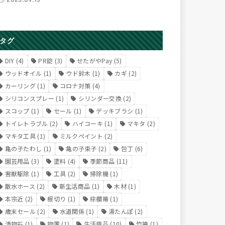
タグ
DIY
(4)
PR錠
(3)
せたがやPay
(5)
ウッドオイル
(1)
ウド鈴木
(1)
カギ
(2)
カーリング
(1)
コロナ対策
(4)
シリコンスプレー
(1)
シリンダー交換
(2)
スコップ
(1)
セール
(1)
デッキブラシ
(1)
トイレトラブル
(2)
ハイコーキ
(1)
マキタ
(2)
マキタ工具
(1)
ミルクペイント
(2)
亀の子たわし
(1)
亀の子束子
(2)
包丁
(6)
園芸用品
(3)
塗料
(4)
季節商品
(11)
害獣駆除
(1)
工具
(2)
掃除機
(1)
散水ホース
(2)
新生活商品
(1)
木材
(1)
本宗近
(2)
根切り
(1)
棕櫚箒
(1)
歳末セール
(2)
水道関係
(1)
湯たんぽ
(2)
漬物石
(1)
物置
(1)
生活用品
(10)
竹箒
(1)