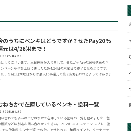
今のうちにペンキはどうですか？せたPay20%
還元は4/26㈭まで！
2025.04.20
おはようございます。本日速報が入りまして、せたがやPayの20%還元のキ
ャンペーンが予算上限に達したため4/24日の木曜日で終了となるようです。
また、５月1日木曜日からは最大10%還元の第２段も行われるようではありま
...
むねちかで在庫しているペンキ・塗料一覧
2025.04.20
問い合わせも多いのでむねちかで在庫している塗料の一覧を纏めました！色
の種類などは別途お問い合わせください。 ペンキ ニス ステイン スプレー塗
料 その他塗料 シンナー類 その他、アサヒペン、和信ペイント、ターナーを