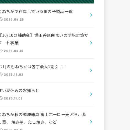
むねちかで在庫している亀の子製品一覧
2026.06.28
【10/10の補助金】世田谷区住まいの防犯対策サ
ポート事業
2026.06.15
12月のむねちかは包丁最大2割引！！
2025.12.02
遅い夏休みのお知らせ
2025.11.08
むねちか秋の調理器具 富士ホーロー天ぷら、蒸
し器、 焼き芋、たこ焼き、など
2025.09.15