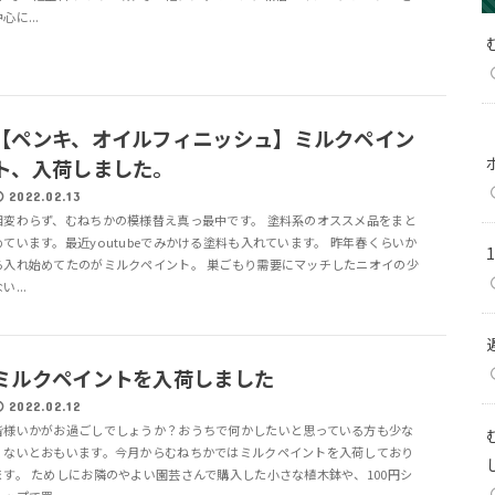
心に...
【ペンキ、オイルフィニッシュ】ミルクペイン
ト、入荷しました。
2022.02.13
相変わらず、むねちかの模様替え真っ最中です。 塗料系のオススメ品をまと
めています。最近youtubeでみかける塗料も入れています。 昨年春くらいか
ら入れ始めてたのがミルクペイント。 巣ごもり需要にマッチしたニオイの少
い...
ミルクペイントを入荷しました
2022.02.12
皆様いかがお過ごしでしょうか？おうちで何かしたいと思っている方も少な
くないとおもいます。今月からむねちかではミルクペイントを入荷しており
ます。 ためしにお隣のやよい園芸さんで購入した小さな植木鉢や、100円シ