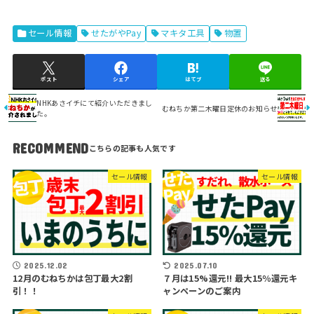
セール情報
せたがやPay
マキタ工具
物置
ポスト
シェア
はてブ
送る
NHKあさイチにて紹介いただきまし
むねちか第二木曜日定休のお知らせ
た。
RECOMMEND
セール情報
セール情報
2025.12.02
2025.07.10
12月のむねちかは包丁最大2割
７月は15%還元!! 最大15％還元キ
引！！
ャンペーンのご案内