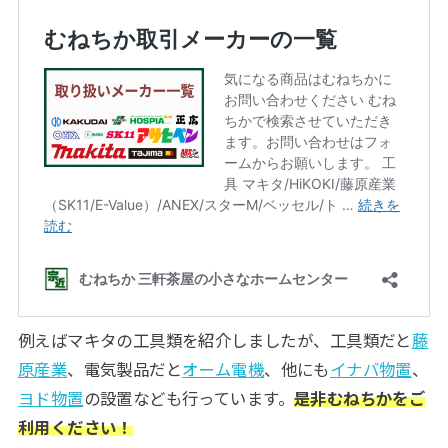
例えばマキタの工具類を紹介しましたが、工具類だと
藤
原産業
、電気製品だと
オーム電機
、他にも
イナバ物置
、
ヨド物置
の設置なども行っています。
是非むねちかをご
利用ください！