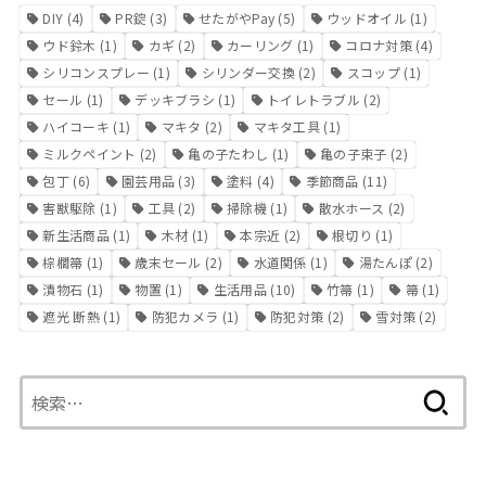
DIY
(4)
PR錠
(3)
せたがやPay
(5)
ウッドオイル
(1)
ウド鈴木
(1)
カギ
(2)
カーリング
(1)
コロナ対策
(4)
シリコンスプレー
(1)
シリンダー交換
(2)
スコップ
(1)
セール
(1)
デッキブラシ
(1)
トイレトラブル
(2)
ハイコーキ
(1)
マキタ
(2)
マキタ工具
(1)
ミルクペイント
(2)
亀の子たわし
(1)
亀の子束子
(2)
包丁
(6)
園芸用品
(3)
塗料
(4)
季節商品
(11)
害獣駆除
(1)
工具
(2)
掃除機
(1)
散水ホース
(2)
新生活商品
(1)
木材
(1)
本宗近
(2)
根切り
(1)
棕櫚箒
(1)
歳末セール
(2)
水道関係
(1)
湯たんぽ
(2)
漬物石
(1)
物置
(1)
生活用品
(10)
竹箒
(1)
箒
(1)
遮光 断熱
(1)
防犯カメラ
(1)
防犯対策
(2)
雪対策
(2)
検
索: