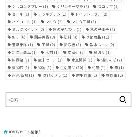
シリコンスプレー
(1)
シリンダー交換
(2)
スコップ
(1)
セール
(1)
デッキブラシ
(1)
トイレトラブル
(2)
ハイコーキ
(1)
マキタ
(2)
マキタ工具
(1)
ミルクペイント
(2)
亀の子たわし
(1)
亀の子束子
(2)
包丁
(6)
園芸用品
(3)
塗料
(4)
季節商品
(11)
害獣駆除
(1)
工具
(2)
掃除機
(1)
散水ホース
(2)
新生活商品
(1)
木材
(1)
本宗近
(2)
根切り
(1)
棕櫚箒
(1)
歳末セール
(2)
水道関係
(1)
湯たんぽ
(2)
漬物石
(1)
物置
(1)
生活用品
(10)
竹箒
(1)
箒
(1)
遮光 断熱
(1)
防犯カメラ
(1)
防犯対策
(2)
雪対策
(2)
検
索:
HOME
セール情報