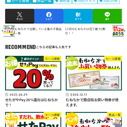
セール情報
商品一覧
補助錠
防犯カメラ
防犯対策
ポスト
シェア
はてブ
送る
むねちかで在庫している亀の子製品
12月のむねちかは包丁最大2割
一覧
引！！
RECOMMEND
セール情報
セール情報
2023.06.29
2020.12.17
せたがやPay20％還元はむねちか
むねちかで商店街お買い物券が使
で！
えます。
セール情報
商品一覧