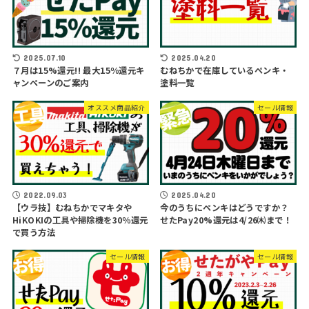
2025.07.10
2025.04.20
７月は15%還元!! 最大15％還元キ
むねちかで在庫しているペンキ・
ャンペーンのご案内
塗料一覧
オススメ商品紹介
セール情報
2022.09.03
2025.04.20
【ウラ技】むねちかでマキタや
今のうちにペンキはどうですか？
HiKOKIの工具や掃除機を30％還元
せたPay20%還元は4/26㈭まで！
で買う方法
セール情報
セール情報