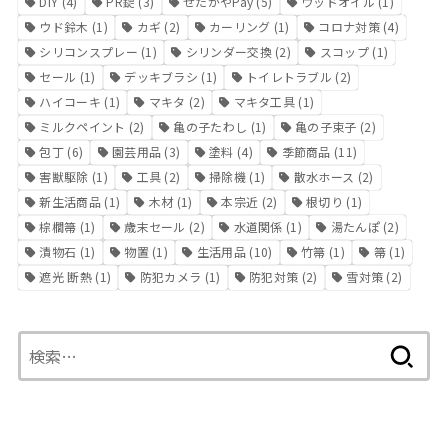
DIY
(4)
PR錠
(3)
せたがやPay
(5)
ウッドオイル
(1)
ウド鈴木
(1)
カギ
(2)
カーリング
(1)
コロナ対策
(4)
シリコンスプレー
(1)
シリンダー交換
(2)
スコップ
(1)
セール
(1)
デッキブラシ
(1)
トイレトラブル
(2)
ハイコーキ
(1)
マキタ
(2)
マキタ工具
(1)
ミルクペイント
(2)
亀の子たわし
(1)
亀の子束子
(2)
包丁
(6)
園芸用品
(3)
塗料
(4)
季節商品
(11)
害獣駆除
(1)
工具
(2)
掃除機
(1)
散水ホース
(2)
新生活商品
(1)
木材
(1)
本宗近
(2)
根切り
(1)
棕櫚箒
(1)
歳末セール
(2)
水道関係
(1)
湯たんぽ
(2)
漬物石
(1)
物置
(1)
生活用品
(10)
竹箒
(1)
箒
(1)
遮光 断熱
(1)
防犯カメラ
(1)
防犯対策
(2)
雪対策
(2)
検
索: