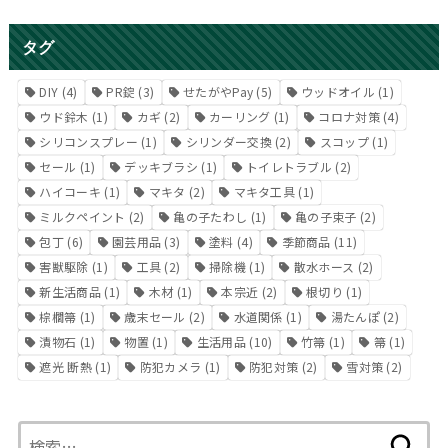
タグ
DIY
(4)
PR錠
(3)
せたがやPay
(5)
ウッドオイル
(1)
ウド鈴木
(1)
カギ
(2)
カーリング
(1)
コロナ対策
(4)
シリコンスプレー
(1)
シリンダー交換
(2)
スコップ
(1)
セール
(1)
デッキブラシ
(1)
トイレトラブル
(2)
ハイコーキ
(1)
マキタ
(2)
マキタ工具
(1)
ミルクペイント
(2)
亀の子たわし
(1)
亀の子束子
(2)
包丁
(6)
園芸用品
(3)
塗料
(4)
季節商品
(11)
害獣駆除
(1)
工具
(2)
掃除機
(1)
散水ホース
(2)
新生活商品
(1)
木材
(1)
本宗近
(2)
根切り
(1)
棕櫚箒
(1)
歳末セール
(2)
水道関係
(1)
湯たんぽ
(2)
漬物石
(1)
物置
(1)
生活用品
(10)
竹箒
(1)
箒
(1)
遮光 断熱
(1)
防犯カメラ
(1)
防犯対策
(2)
雪対策
(2)
検