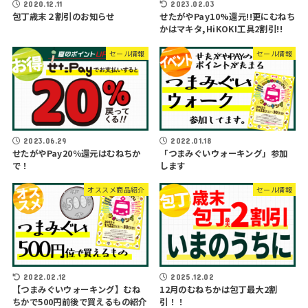
2020.12.11
2023.02.03
包丁歳末２割引のお知らせ
せたがやPay10%還元!!更にむねち
かはマキタ,HiKOKI工具2割引!!
セール情報
セール情報
2023.06.29
2022.01.18
せたがやPay20％還元はむねちか
「つまみぐいウォーキング」参加
で！
します
オススメ商品紹介
セール情報
2022.02.12
2025.12.02
【つまみぐいウォーキング】むね
12月のむねちかは包丁最大2割
ちかで500円前後で買えるもの紹介
引！！