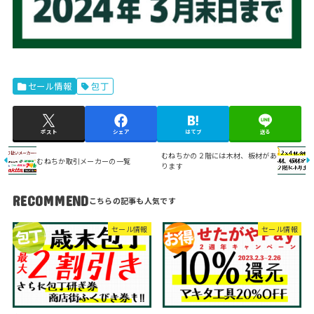
セール情報
包丁
ポスト
シェア
はてブ
送る
むねちかの２階には木材、板材があ
むねちか取引メーカーの一覧
ります
RECOMMEND
セール情報
セール情報