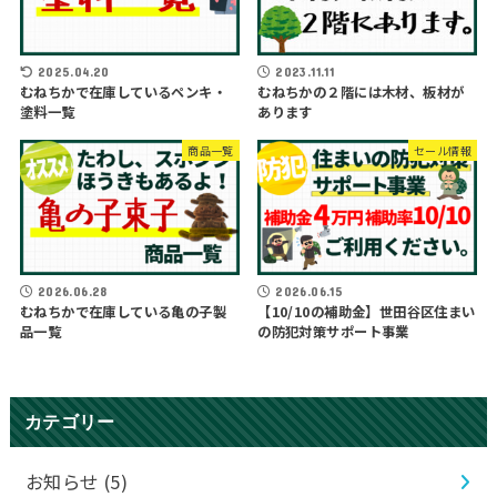
2025.04.20
2023.11.11
むねちかで在庫しているペンキ・
むねちかの２階には木材、板材が
塗料一覧
あります
商品一覧
セール情報
2026.06.28
2026.06.15
むねちかで在庫している亀の子製
【10/10の補助金】世田谷区住まい
品一覧
の防犯対策サポート事業
カテゴリー
お知らせ
(5)