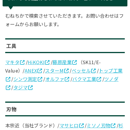
むねちかで検索させていただきます。お問い合わせはフ
ォームからお願いします。
工具
マキタ
/
HiKOKI
/
藤原産業
（SK11/E-
Value）/
ANEX
/
スターM
/
ベッセル
/
トップ工業
/
シンワ測定
/
オルファ
/
バクマ工業
/
ツノダ
/
タジマ
刃物
本宗近（当社ブランド）/
マサヒロ
/
ミソノ刃物
/
杉