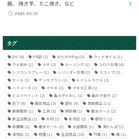
器、 焼き芋、たこ焼き、など
2025.09.15
タグ
DIY
(4)
PR錠
(3)
せたがやPay
(5)
ウッドオイル
(1)
ウド鈴木
(1)
カギ
(2)
カーリング
(1)
コロナ対策
(4)
シリコンスプレー
(1)
シリンダー交換
(2)
スコップ
(1)
セール
(1)
デッキブラシ
(1)
トイレトラブル
(2)
ハイコーキ
(1)
マキタ
(2)
マキタ工具
(1)
ミルクペイント
(2)
亀の子たわし
(1)
亀の子束子
(2)
包丁
(6)
園芸用品
(3)
塗料
(4)
季節商品
(11)
害獣駆除
(1)
工具
(2)
掃除機
(1)
散水ホース
(2)
新生活商品
(1)
木材
(1)
本宗近
(2)
根切り
(1)
棕櫚箒
(1)
歳末セール
(2)
水道関係
(1)
湯たんぽ
(2)
漬物石
(1)
物置
(1)
生活用品
(10)
竹箒
(1)
箒
(1)