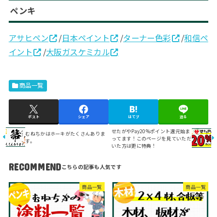
ペンキ
アサヒペン
/
日本ペイント
/
ターナー色彩
/
和信ペ
イント
/
大阪ガスケミカル
商品一覧
ポスト
シェア
はてブ
送る
せたがやPay20%ポイント還元始ま
むねちかはホーキがたくさんありま
ってます！このページを見ていただ
す。
いた方は更に特典！
RECOMMEND
商品一覧
商品一覧