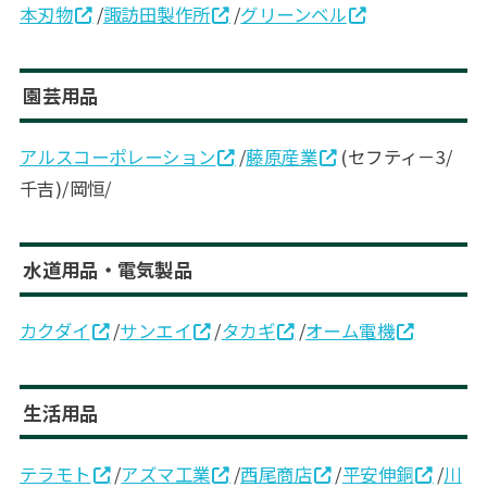
本刃物
/
諏訪田製作所
/
グリーンベル
園芸用品
アルスコーポレーション
/
藤原産業
(セフティ－3/
千吉)/岡恒/
水道用品・電気製品
カクダイ
/
サンエイ
/
タカギ
/
オーム電機
生活用品
テラモト
/
アズマ工業
/
西尾商店
/
平安伸銅
/
川