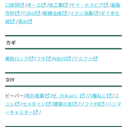
口技研
/
オーエ
/
呉工業
/
ケイ・ホスピア
/
島製
作所
/
TOSO
/
新輝合成
/
イカリ消毒
/
ダイオ化
成
/
清水
カギ
美和ロック
/
フキ
/
ABUS
/
アルファ
DIY
ビーバー/
若井産業
/
光（hikari）
/
八幡ねじ
/
コ
ニシ
/
セメダイン
/
建築の友
/
ソフト99
/
ハンマ
ーキャスター
/