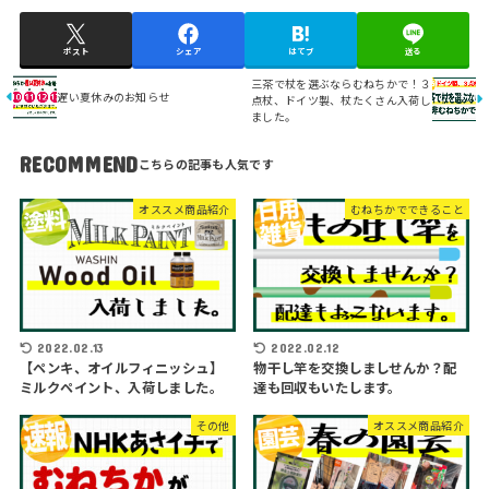
ポスト
シェア
はてブ
送る
三茶で杖を選ぶならむねちかで！３
遅い夏休みのお知らせ
点杖、ドイツ製、杖たくさん入荷し
ました。
RECOMMEND
オススメ商品紹介
むねちかでできること
2022.02.13
2022.02.12
【ペンキ、オイルフィニッシュ】
物干し竿を交換しましせんか？配
ミルクペイント、入荷しました。
達も回収もいたします。
その他
オススメ商品紹介