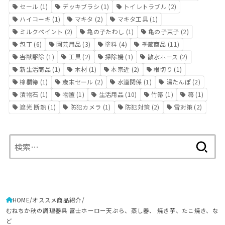
セール
(1)
デッキブラシ
(1)
トイレトラブル
(2)
ハイコーキ
(1)
マキタ
(2)
マキタ工具
(1)
ミルクペイント
(2)
亀の子たわし
(1)
亀の子束子
(2)
包丁
(6)
園芸用品
(3)
塗料
(4)
季節商品
(11)
害獣駆除
(1)
工具
(2)
掃除機
(1)
散水ホース
(2)
新生活商品
(1)
木材
(1)
本宗近
(2)
根切り
(1)
棕櫚箒
(1)
歳末セール
(2)
水道関係
(1)
湯たんぽ
(2)
漬物石
(1)
物置
(1)
生活用品
(10)
竹箒
(1)
箒
(1)
遮光 断熱
(1)
防犯カメラ
(1)
防犯対策
(2)
雪対策
(2)
検
索:
HOME
オススメ商品紹介
むねちか秋の調理器具 富士ホーロー天ぷら、蒸し器、 焼き芋、たこ焼き、な
ど