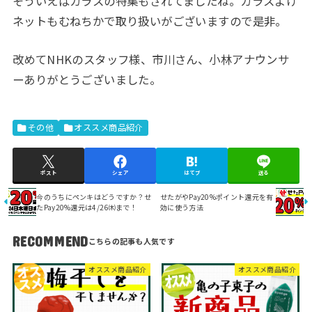
そういえばカラスの特集もされてましたね。カラスよけ
ネットもむねちかで取り扱いがございますので是非。
改めてNHKのスタッフ様、市川さん、小林アナウンサ
ーありがとうございました。
その他
オススメ商品紹介
ポスト
シェア
はてブ
送る
今のうちにペンキはどうですか？せ
せたがやPay20%ポイント還元を有
たPay20%還元は4/26㈭まで！
効に使う方法
RECOMMEND
オススメ商品紹介
オススメ商品紹介