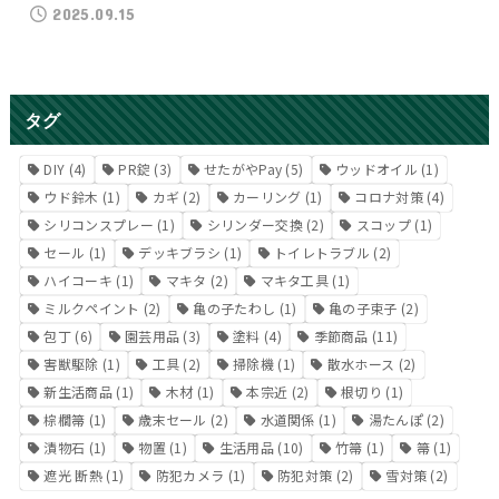
2025.09.15
タグ
DIY
(4)
PR錠
(3)
せたがやPay
(5)
ウッドオイル
(1)
ウド鈴木
(1)
カギ
(2)
カーリング
(1)
コロナ対策
(4)
シリコンスプレー
(1)
シリンダー交換
(2)
スコップ
(1)
セール
(1)
デッキブラシ
(1)
トイレトラブル
(2)
ハイコーキ
(1)
マキタ
(2)
マキタ工具
(1)
ミルクペイント
(2)
亀の子たわし
(1)
亀の子束子
(2)
包丁
(6)
園芸用品
(3)
塗料
(4)
季節商品
(11)
害獣駆除
(1)
工具
(2)
掃除機
(1)
散水ホース
(2)
新生活商品
(1)
木材
(1)
本宗近
(2)
根切り
(1)
棕櫚箒
(1)
歳末セール
(2)
水道関係
(1)
湯たんぽ
(2)
漬物石
(1)
物置
(1)
生活用品
(10)
竹箒
(1)
箒
(1)
遮光 断熱
(1)
防犯カメラ
(1)
防犯対策
(2)
雪対策
(2)