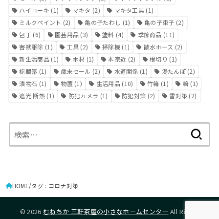
ハイコーキ
(1)
マキタ
(2)
マキタ工具
(1)
ミルクペイント
(2)
亀の子たわし
(1)
亀の子束子
(2)
包丁
(6)
園芸用品
(3)
塗料
(4)
季節商品
(11)
害獣駆除
(1)
工具
(2)
掃除機
(1)
散水ホース
(2)
新生活商品
(1)
木材
(1)
本宗近
(2)
根切り
(1)
棕櫚箒
(1)
歳末セール
(2)
水道関係
(1)
湯たんぽ
(2)
漬物石
(1)
物置
(1)
生活用品
(10)
竹箒
(1)
箒
(1)
遮光 断熱
(1)
防犯カメラ
(1)
防犯対策
(2)
雪対策
(2)
検
索:
HOME
タグ : コロナ対策
© 2026
むねちか 三軒茶屋の小さなホームセンター
All Rights