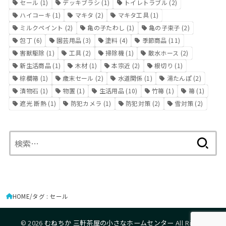
セール
(1)
デッキブラシ
(1)
トイレトラブル
(2)
ハイコーキ
(1)
マキタ
(2)
マキタ工具
(1)
ミルクペイント
(2)
亀の子たわし
(1)
亀の子束子
(2)
包丁
(6)
園芸用品
(3)
塗料
(4)
季節商品
(11)
害獣駆除
(1)
工具
(2)
掃除機
(1)
散水ホース
(2)
新生活商品
(1)
木材
(1)
本宗近
(2)
根切り
(1)
棕櫚箒
(1)
歳末セール
(2)
水道関係
(1)
湯たんぽ
(2)
漬物石
(1)
物置
(1)
生活用品
(10)
竹箒
(1)
箒
(1)
遮光 断熱
(1)
防犯カメラ
(1)
防犯対策
(2)
雪対策
(2)
検
索:
HOME
タグ : セール
© 2026
むねちか 三軒茶屋の小さなホームセンター
All Rights