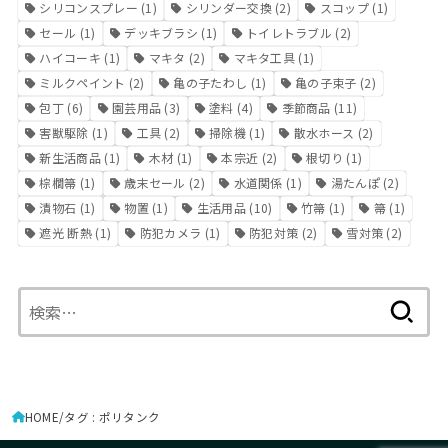
シリコンスプレー
(1)
シリンダー交換
(2)
スコップ
(1)
セール
(1)
デッキブラシ
(1)
トイレトラブル
(2)
ハイコーキ
(1)
マキタ
(2)
マキタ工具
(1)
ミルクペイント
(2)
亀の子たわし
(1)
亀の子束子
(2)
包丁
(6)
園芸用品
(3)
塗料
(4)
季節商品
(11)
害獣駆除
(1)
工具
(2)
掃除機
(1)
散水ホース
(2)
新生活商品
(1)
木材
(1)
本宗近
(2)
根切り
(1)
棕櫚箒
(1)
歳末セール
(2)
水道関係
(1)
湯たんぽ
(2)
漬物石
(1)
物置
(1)
生活用品
(10)
竹箒
(1)
箒
(1)
遮光 断熱
(1)
防犯カメラ
(1)
防犯対策
(2)
雪対策
(2)
検
索:
HOME
タグ : ポリタンク