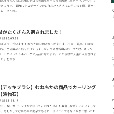
西武ゆうえんちは昭和レトロの雰囲気をそのまま再現したテーマパークもで
きたようで。 昭和レトロデザインのの代表格と言えるのがこの花柄。富士ホ
ーローさんの...
杖がたくさん入荷されました！
2023.03.06
おはようございます むねちかは刃物店から始まりまして大工道具、日曜大工
用品、生活用品と幅を広げてきました。今の基幹商品の一つが杖、キャリー
カートといったシルバーケア用品になります。 この前杖が大量に入荷されま
した。むねち...
【デッキブラシ】むねちかの商品でカーリング
【漬物石】
2022.02.19
北京五輪。カーリングが頑張ってますね！ 昨日も興奮しながらみていました
が、もしかしてむねちかの商品でもそれっぽいことできないかなと思ってあ