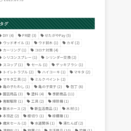
タグ
DIY
(4)
PR錠
(3)
せたがやPay
(5)
ウッドオイル
(1)
ウド鈴木
(1)
カギ
(2)
カーリング
(1)
コロナ対策
(4)
シリコンスプレー
(1)
シリンダー交換
(2)
スコップ
(1)
セール
(1)
デッキブラシ
(1)
トイレトラブル
(2)
ハイコーキ
(1)
マキタ
(2)
マキタ工具
(1)
ミルクペイント
(2)
亀の子たわし
(1)
亀の子束子
(2)
包丁
(6)
園芸用品
(3)
塗料
(4)
季節商品
(11)
害獣駆除
(1)
工具
(2)
掃除機
(1)
散水ホース
(2)
新生活商品
(1)
木材
(1)
本宗近
(2)
根切り
(1)
棕櫚箒
(1)
歳末セール
(2)
水道関係
(1)
湯たんぽ
(2)
漬物石
(1)
物置
(1)
生活用品
(10)
竹箒
(1)