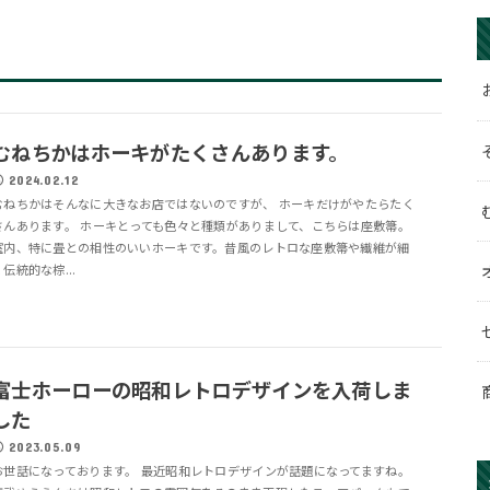
むねちかはホーキがたくさんあります。
2024.02.12
むねちかはそんなに大きなお店ではないのですが、 ホーキだけがやたらたく
さんあります。 ホーキとっても色々と種類がありまして、こちらは座敷箒。
室内、特に畳との相性のいいホーキです。昔風のレトロな座敷箒や繊維が細
く伝統的な棕...
富士ホーローの昭和レトロデザインを入荷しま
した
2023.05.09
お世話になっております。 最近昭和レトロデザインが話題になってますね。