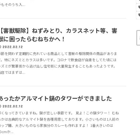
手もそのうち入...
【害獣駆除】ねずみとり、カラスネット等、害
獣に困ったらむねちかへ！
2022.02.12
季節を問わず定期的に売れている商品として害獣の駆除関係の商品がありま
す。特にネズミとカラスは多いです。コロナで飲食店が自粛をしてた頃には
ネズミが繁華街から逃げ出し住宅街に大量発生することもあったようです。
当店ではまずは...
あったかアルマイト鍋のタワーができました
2022.02.12
寒くなってきていますね。鍋が恋しい季節です。 見よ！この鍋タワー！ むね
ちかは古典的なアルマイト鍋を各種用意しております。小さいものは1人前の
カップ麺、大きいものなら家族分のカレーも作れますよ！ 1番大きいのは
0cmか...