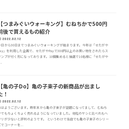
【つまみぐいウォーキング】むねちかで500円
前後で買えるもの紹介
2022.02.12
今日から30日までつまみぐいウォーキングが始まります。今年は「せたがや
Pay」を利用した企画で、せたがやPayで300円以上のお買い物をされたらス
タンプが付く形になっております。10個集めると抽選で10名様に「せたがや
..
【亀の子Do】亀の子束子の新商品が出まし
た！
2022.02.12
おはようございます。昨年末から亀の子束子が話題になってまして、むねち
かでもちょくちょく売れるようになっていました。他社のヤシと比べれもヘ
タリが少ないと評判のようです。 というわけで当店でも亀の子束子のシリー
ズでコーナーを...