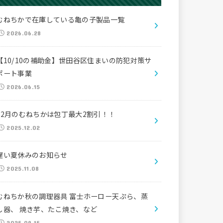
むねちかで在庫している亀の子製品一覧
2026.06.28
【10/10の補助金】世田谷区住まいの防犯対策サ
ポート事業
2026.06.15
12月のむねちかは包丁最大2割引！！
2025.12.02
遅い夏休みのお知らせ
2025.11.08
むねちか秋の調理器具 富士ホーロー天ぷら、蒸
し器、 焼き芋、たこ焼き、など
2025.09.15