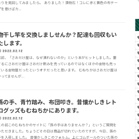
たりを見回してみましたら。 ありました！漬物石！コレに赤と黄色の布テー
プを巻けばカ...
物干し竿を交換しましせんか？配達も回収もい
たします。
2022.02.12
以前、「さおだけ屋は、なぜ潰れないのか」という本がヒットしました。要
するにさおだけ屋はさおだけ飲みを売っているのではなくほかの金物も売っ
ている金物屋だったというオチだったと思います。 むねちかはさおだけ屋は
やってませんが...
孫の手、青竹踏み、布団叩き。昔懐かしきレト
ログッズもむねちかにあります。
2022.02.12
この前このむねちかのサイトに「孫の手はありませんか？」というご質問を
いただきました。ちょうどその日は商品が切れていたのですが、今日、孫の
手を入荷しました。 昔懐かしきこのフォルム。上にゴムボールのついた孫の