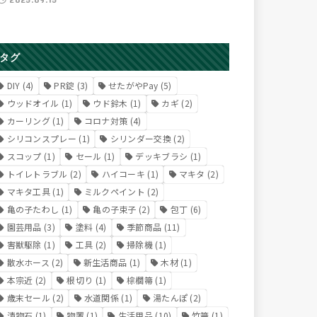
タグ
DIY
(4)
PR錠
(3)
せたがやPay
(5)
ウッドオイル
(1)
ウド鈴木
(1)
カギ
(2)
カーリング
(1)
コロナ対策
(4)
シリコンスプレー
(1)
シリンダー交換
(2)
スコップ
(1)
セール
(1)
デッキブラシ
(1)
トイレトラブル
(2)
ハイコーキ
(1)
マキタ
(2)
マキタ工具
(1)
ミルクペイント
(2)
亀の子たわし
(1)
亀の子束子
(2)
包丁
(6)
園芸用品
(3)
塗料
(4)
季節商品
(11)
害獣駆除
(1)
工具
(2)
掃除機
(1)
散水ホース
(2)
新生活商品
(1)
木材
(1)
本宗近
(2)
根切り
(1)
棕櫚箒
(1)
歳末セール
(2)
水道関係
(1)
湯たんぽ
(2)
漬物石
(1)
物置
(1)
生活用品
(10)
竹箒
(1)