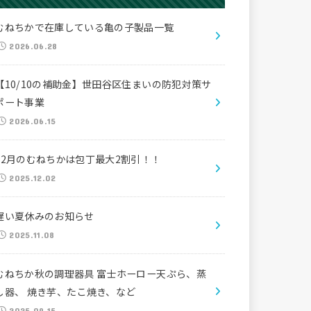
むねちかで在庫している亀の子製品一覧
2026.06.28
【10/10の補助金】世田谷区住まいの防犯対策サ
ポート事業
2026.06.15
12月のむねちかは包丁最大2割引！！
2025.12.02
遅い夏休みのお知らせ
2025.11.08
むねちか秋の調理器具 富士ホーロー天ぷら、蒸
し器、 焼き芋、たこ焼き、など
2025.09.15