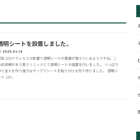
透明シートを設置しました。
2020.04.18
新型コロナウィルスの影響で透明シートの需要が増えているようですね。こ
の前依頼があり某クリニックにて透明シートの設置を行いました。 つっぱり
棒で支えを作り強力なテープでシートを貼り付ける形で作りました。 透明シ
ト 120...