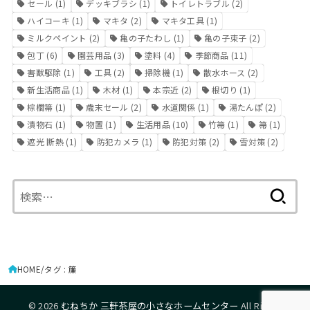
セール
(1)
デッキブラシ
(1)
トイレトラブル
(2)
ハイコーキ
(1)
マキタ
(2)
マキタ工具
(1)
ミルクペイント
(2)
亀の子たわし
(1)
亀の子束子
(2)
包丁
(6)
園芸用品
(3)
塗料
(4)
季節商品
(11)
害獣駆除
(1)
工具
(2)
掃除機
(1)
散水ホース
(2)
新生活商品
(1)
木材
(1)
本宗近
(2)
根切り
(1)
棕櫚箒
(1)
歳末セール
(2)
水道関係
(1)
湯たんぽ
(2)
漬物石
(1)
物置
(1)
生活用品
(10)
竹箒
(1)
箒
(1)
遮光 断熱
(1)
防犯カメラ
(1)
防犯対策
(2)
雪対策
(2)
検
索:
HOME
タグ : 簾
© 2026
むねちか 三軒茶屋の小さなホームセンター
All Rights