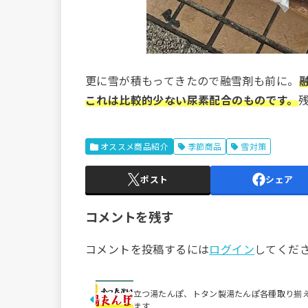
更に雪が積もってきたので融雪剤も前に。
これは比較的少ない尿素配合のものです。
オススメ商品紹介
季節商品
雪対策
ポスト
シェア
コメントを残す
コメントを投稿するには
ログイン
してくだ
立つ湯たんぽ、トタン製湯たんぽ各種取り揃
ます