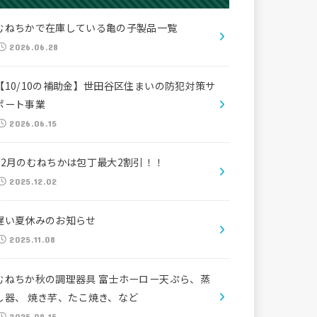
むねちかで在庫している亀の子製品一覧
2026.06.28
【10/10の補助金】世田谷区住まいの防犯対策サ
ポート事業
2026.06.15
12月のむねちかは包丁最大2割引！！
2025.12.02
遅い夏休みのお知らせ
2025.11.08
むねちか秋の調理器具 富士ホーロー天ぷら、蒸
し器、 焼き芋、たこ焼き、など
2025.09.15