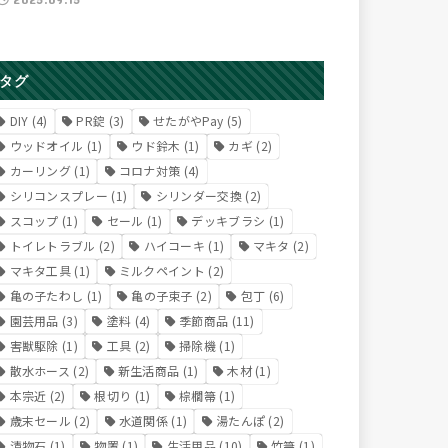
タグ
DIY
(4)
PR錠
(3)
せたがやPay
(5)
ウッドオイル
(1)
ウド鈴木
(1)
カギ
(2)
カーリング
(1)
コロナ対策
(4)
シリコンスプレー
(1)
シリンダー交換
(2)
スコップ
(1)
セール
(1)
デッキブラシ
(1)
トイレトラブル
(2)
ハイコーキ
(1)
マキタ
(2)
マキタ工具
(1)
ミルクペイント
(2)
亀の子たわし
(1)
亀の子束子
(2)
包丁
(6)
園芸用品
(3)
塗料
(4)
季節商品
(11)
害獣駆除
(1)
工具
(2)
掃除機
(1)
散水ホース
(2)
新生活商品
(1)
木材
(1)
本宗近
(2)
根切り
(1)
棕櫚箒
(1)
歳末セール
(2)
水道関係
(1)
湯たんぽ
(2)
漬物石
(1)
物置
(1)
生活用品
(10)
竹箒
(1)