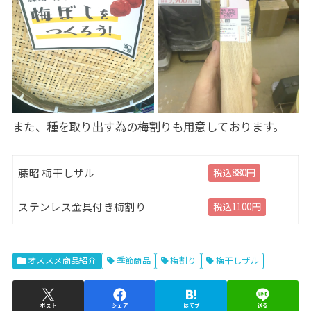
また、種を取り出す為の梅割りも用意しております。
藤昭 梅干しザル
税込880円
ステンレス金具付き梅割り
税込1100円
オススメ商品紹介
季節商品
梅割り
梅干しザル
ポスト
シェア
はてブ
送る