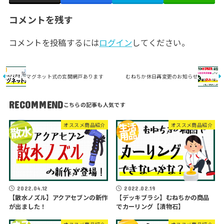
コメントを残す
コメントを投稿するには
ログイン
してください。
マグネット式の玄関網戸あります
むねちか休日再変更のお知らせ
RECOMMEND
オススメ商品紹介
オススメ商品紹介
2022.04.12
2022.02.19
【散水ノズル】アクアセブンの新作
【デッキブラシ】むねちかの商品
が出ました！
でカーリング【漬物石】