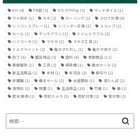
DIY
(4)
PR錠
(3)
せたがやPay
(5)
ウッドオイル
(1)
ウド鈴木
(1)
カギ
(2)
カーリング
(1)
コロナ対策
(4)
シリコンスプレー
(1)
シリンダー交換
(2)
スコップ
(1)
セール
(1)
デッキブラシ
(1)
トイレトラブル
(2)
ハイコーキ
(1)
マキタ
(2)
マキタ工具
(1)
ミルクペイント
(2)
亀の子たわし
(1)
亀の子束子
(2)
包丁
(6)
園芸用品
(3)
塗料
(4)
季節商品
(11)
害獣駆除
(1)
工具
(2)
掃除機
(1)
散水ホース
(2)
新生活商品
(1)
木材
(1)
本宗近
(2)
根切り
(1)
棕櫚箒
(1)
歳末セール
(2)
水道関係
(1)
湯たんぽ
(2)
漬物石
(1)
物置
(1)
生活用品
(10)
竹箒
(1)
箒
(1)
遮光 断熱
(1)
防犯カメラ
(1)
防犯対策
(2)
雪対策
(2)
検
索: